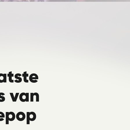
atste
s van
epop