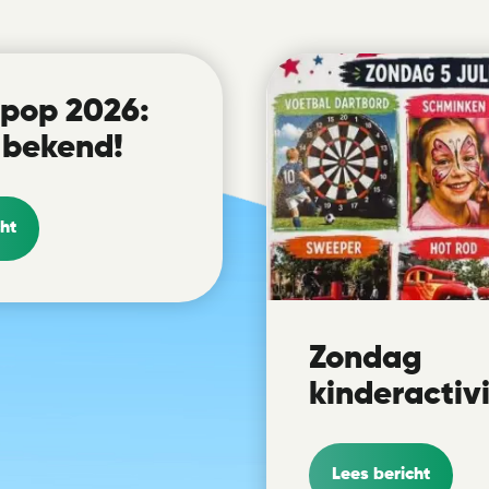
pop 2026:
 bekend!
ht
Zondag
kinderactiv
Lees bericht