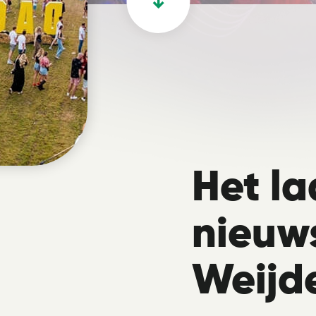
Het la
nieuw
Weijd