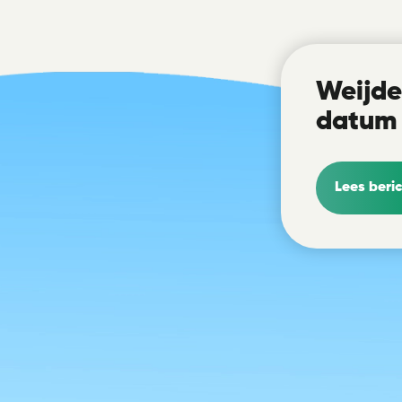
Weijde
datum
Lees beric