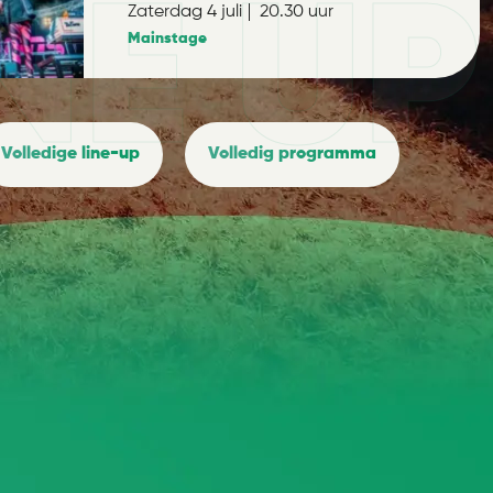
NE UP
Zaterdag 4 juli
20.30 uur
Mainstage
Volledige
line-up
Volledig programma