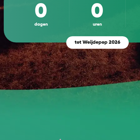
0
0
dagen
uren
tot Weijdepop 2026