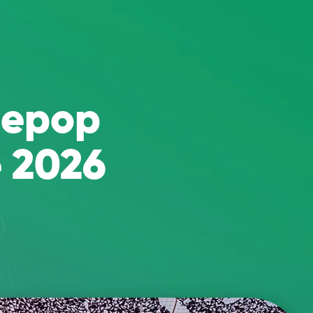
depop
e 2026