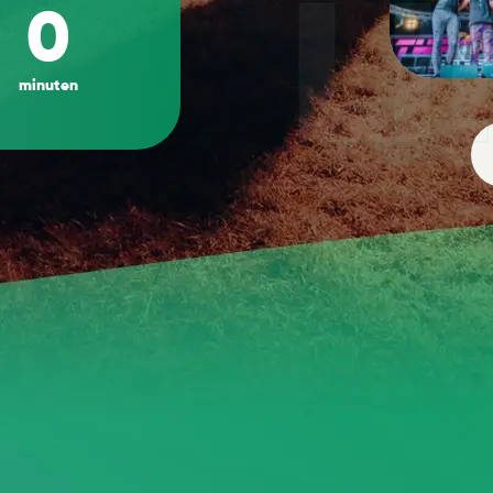
LI
0
minuten