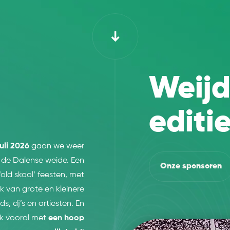
Weij
editi
juli 2026
gaan we weer
p de Dalense weide. Een
Onze sponsoren
old skool’ feesten, met
k van grote en kleinere
s, dj’s en artiesten. En
jk vooral met
een hoop