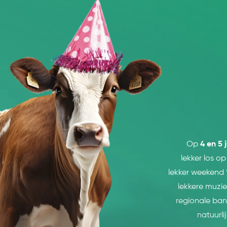
Op
4 en 5 
lekker los o
lekker weekend ‘
lekkere muzie
regionale band
natuurli